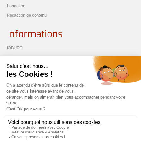
Formation
Rédaction de contenu
Informations
iOBURO
Process de création web
Présenter son projet
Réalisations
1B chem. de Costechalde 48100 Marvejols

06 70 45 28 76

bewetis48@gmail.com